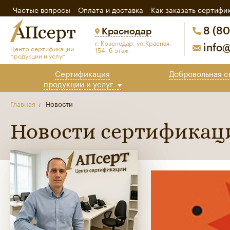
Частые вопросы
Оплата и доставка
Как заказать сертифи
8 (80
Краснодар
г. Краснодар, ул.Красная,
Центр сертификации
info@
154, 6 этаж
продукции и услуг
Сертификация
Добровольная
с
продукции и услуг
Главная
Новости
Новости сертификац