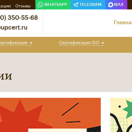
кацию
Отзывы
WHATSAPP
TELEGRAM
MAX
0) 350-55-68
Главна
upcert.ru
ертификация
Сертификация
ISO
ии