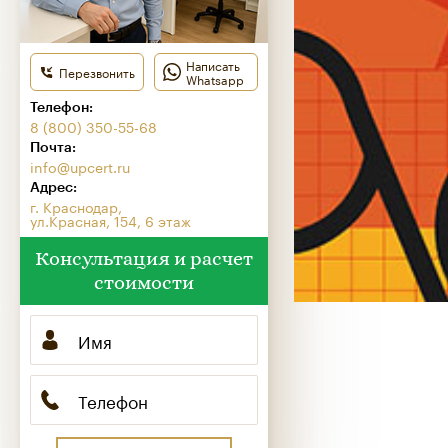
Написать
Перезвонить
Whatsapp
Телефон:
8 (800) 350-55-68
Почта:
info@upcert.ru
Адрес:
г. Краснодар,
ул.Красная, 154, 6 этаж
Консультация и расчет
стоимости
Имя
*
Телефон
*