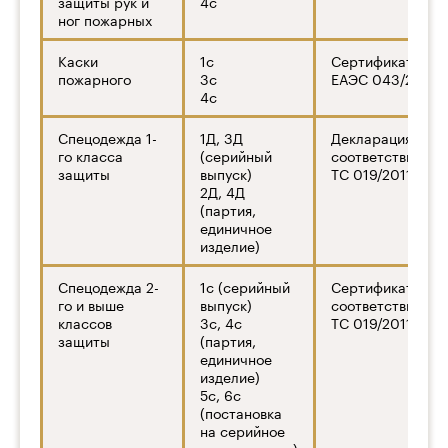
защиты рук и
4с
ног пожарных
Каски
1с
Сертификат ТР
пожарного
3с
ЕАЭС 043/2017
4с
Спецодежда 1-
1Д, 3Д
Декларация о
го класса
(серийный
соответствии ТР
защиты
выпуск)
ТС 019/2011
2Д, 4Д
(партия,
единичное
изделие)
Спецодежда 2-
1с (серийный
Сертификат
го и выше
выпуск)
соответствия ТР
классов
3с, 4с
ТС 019/2011
защиты
(партия,
единичное
изделие)
5с, 6с
(постановка
на серийное
производство)