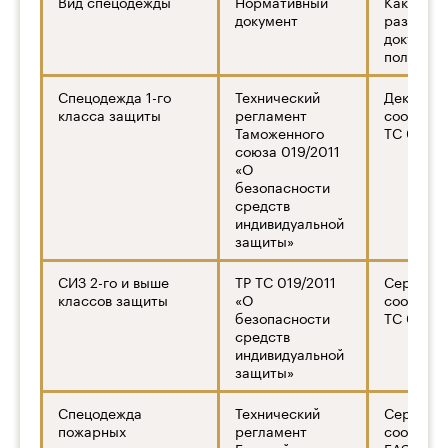
Вид спецодежды
Нормативный
Какой
документ
разреши
документ
получать
Спецодежда 1-го
Технический
Декларац
класса защиты
регламент
соответс
Таможенного
ТС 019/2
союза 019/2011
«О
безопасности
средств
индивидуальной
защиты»
СИЗ 2-го и выше
ТР ТС 019/2011
Сертифи
классов защиты
«О
соответс
безопасности
ТС 019/2
средств
индивидуальной
защиты»
Спецодежда
Технический
Сертифи
пожарных
регламент
соответс
Евразийского
ЕАЭС 04