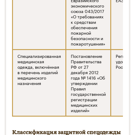
экономического
союза 043/2017
«О требованиях
к средствам
обеспечения
пожарной
безопасности и
пожаротушения»
Специализированная
Постановление
Регистра
медицинская
Правительства
удостове
одежда, включённая
РФ от 27
Росздрав
в перечень изделий
декабря 2012
медицинского
года № 1416 «Об
назначения
утверждении
Правил
государственной
регистрации
медицинских
изделий»
Классификация защитной спецодежды