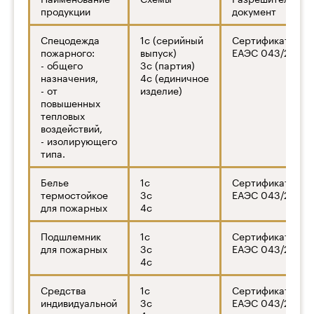
продукции
документ
Спецодежда
1с (серийный
Сертификат ТР
пожарного:
выпуск)
ЕАЭС 043/2017
- общего
3с (партия)
назначения,
4с (единичное
- от
изделие)
повышенных
тепловых
воздействий,
- изолирующего
типа.
Белье
1с
Сертификат ТР
термостойкое
3с
ЕАЭС 043/2017
для пожарных
4с
Подшлемник
1с
Сертификат ТР
для пожарных
3с
ЕАЭС 043/2017
4с
Средства
1с
Сертификат ТР
индивидуальной
3с
ЕАЭС 043/2017