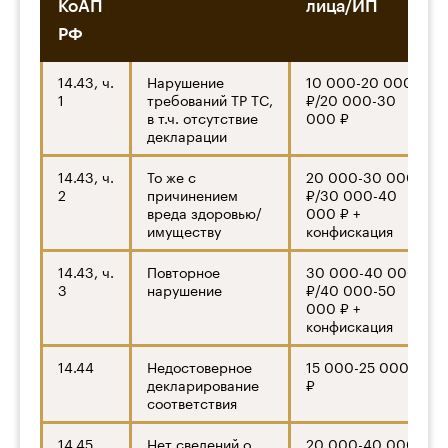
КоАП
лица/ИП
РФ
14.43, ч.
Нарушение
10 000-20 000
1
требований ТР ТС,
₽/20 000-30
в т.ч. отсутствие
000 ₽
декларации
14.43, ч.
То же с
20 000-30 000
2
причинением
₽/30 000-40
вреда здоровью/
000 ₽ +
имуществу
конфискация
14.43, ч.
Повторное
30 000-40 000
3
нарушение
₽/40 000-50
000 ₽ +
конфискация
14.44
Недостоверное
15 000-25 000
декларирование
₽
соответствия
14.45
Нет сведений о
20 000-40 000