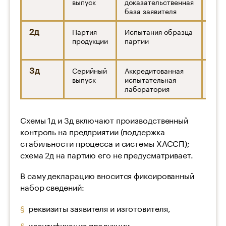
выпуск
доказательственная
база заявителя
Партия
Испытания образца
Изго
2д
продукции
партии
прод
имп
Серийный
Аккредитованная
Изго
3д
выпуск
испытательная
лаборатория
Схемы 1д и 3д включают производственный
контроль на предприятии (поддержка
стабильности процесса и системы ХАССП);
схема 2д на партию его не предусматривает.
В саму декларацию вносится фиксированный
набор сведений:
реквизиты заявителя и изготовителя,
идентификация продукции,