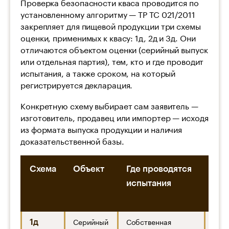
Проверка безопасности кваса проводится по
установленному алгоритму — ТР ТС 021/2011
закрепляет для пищевой продукции три схемы
оценки, применимых к квасу: 1д, 2д и 3д. Они
отличаются объектом оценки (серийный выпуск
или отдельная партия), тем, кто и где проводит
испытания, а также сроком, на который
регистрируется декларация.
Конкретную схему выбирает сам заявитель —
изготовитель, продавец или импортер — исходя
из формата выпуска продукции и наличия
доказательственной базы.
Схема
Объект
Где проводятся
Зая
испытания
Серийный
Собственная
Изго
1д