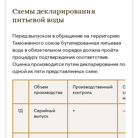
Схемы декларирования
питьевой воды
Перед выпуском в обращение на территорию
Таможенного союза бутилированная питьевая
вода в обязательном порядке должна пройти
процедуру подтверждения соответствия.
Оценка производится путем декларирования по
одной их пяти представленных схем:
Объем
Производственный
Сертиф
производства
контроль
систе
менед
1Д
Серийный
+
—
выпуск