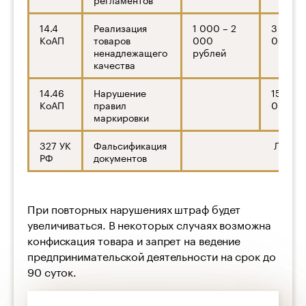
14.4
Реализация
1 000 – 2
3 000 
КоАП
товаров
000
000 ру
ненадлежащего
рублей
качества
14.46
Нарушение
15 000 
КоАП
правил
000 ру
маркировки
327 УК
Фальсификация
Лишени
РФ
документов
При повторных нарушениях штраф будет
увеличиваться. В некоторых случаях возможна
конфискация товара и запрет на ведение
предпринимательской деятельности на срок до
90 суток.