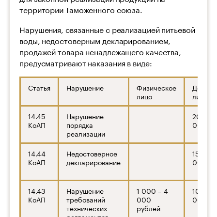
территории Таможенного союза.
Нарушения, связанные с реализацией питьевой
воды, недостоверным декларированием,
продажей товара ненадлежащего качества,
предусматривают наказания в виде:
Статья
Нарушение
Физическое
Должно
лицо
лицо
14.45
Нарушение
20 000
КоАП
порядка
000 ру
реализации
14.44
Недостоверное
15 000
КоАП
декларирование
000 ру
14.43
Нарушение
1 000 – 4
10 000
КоАП
требований
000
000 ру
технических
рублей
регламентов